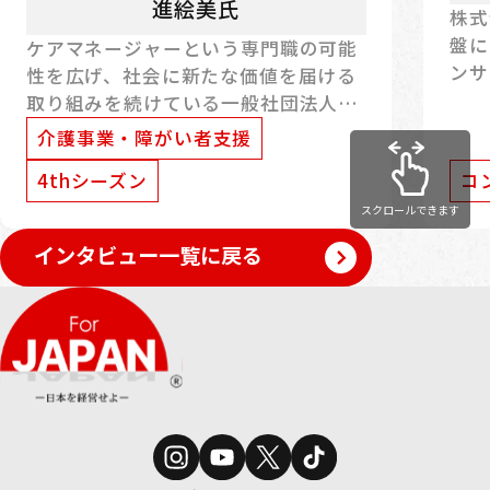
進絵美氏
株式
盤に
ケアマネージャーという専門職の可能
ンサ
性を広げ、社会に新たな価値を届ける
髙橋
取り組みを続けている一般社団法人日
歯科
本単独居宅介護支援事業所協会。研修
介護事業・障がい者支援
ンフ
事業や資格創設、社会への周知活動を
4thシーズン
コ
の支
通じて、現場の専門職がより力を発揮
的な
できる環境づくりに取り組んでいま
スクロールできます
まで
す。本記事では、代表理事の進絵美氏
インタビュー一覧に戻る
す。
に、事業の背景や強み、番組出演を通
番組
じて得た気づき、そして今後の展望に
今後
ついて伺いました。
つい