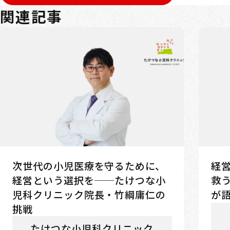
関連記事
次世代の小児医療を守るために、
経
経営という選択を──たけつな小
救
児科クリニック院長・竹綱庸仁の
が語
挑戦
たけつな小児科クリニック