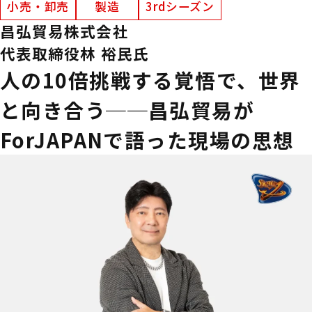
小売・卸売
製造
3rdシーズン
昌弘貿易株式会社
代表取締役
林 裕民氏
人の10倍挑戦する覚悟で、世界
と向き合う──昌弘貿易が
ForJAPANで語った現場の思想