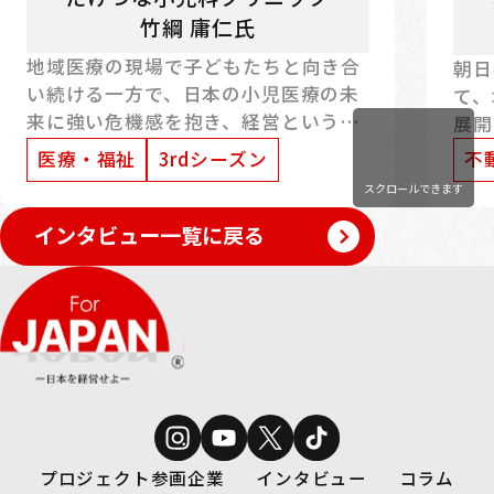
竹綱 庸仁氏
地域医療の現場で子どもたちと向き合
朝日
い続ける一方で、日本の小児医療の未
て、
来に強い危機感を抱き、経営という立
展開
場からも挑戦を続けている、たけつな
ー」
医療・福祉
3rdシーズン
不
小児科クリニック院長・竹綱庸仁氏。
る存
スクロールできます
本記事では、ForJAPANへの出演を通
は、
じて感じたことや、現在取り組んでい
インタビュー一覧に戻る
のよ
る発信活動、そして次世代へ託したい
記事
思いについて、お話を伺いました。
響、
して
た。
プロジェクト参画企業
インタビュー
コラム