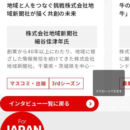
地域と人をつなぐ挑戦――株式会社地
牛の
域新聞社が描く共創の未来
牛
株式会社地域新聞社
細谷佳津年氏
創業から40年以上にわたり、地域に根
株式
ざした情報発信を続けてきた株式会社
に展
地域新聞社。千葉県・茨城県を中心に
ンド
フリーペーパーを配布し、地域住民と
の命
事業者をつなぐ役割を担ってきまし
い肉
マスコミ・出版
3rdシーズン
農
た。近年では、その基盤を活かした新
今回
スクロールできます
たな構想や取り組みにも注目が集まっ
事業
ています。本記事では、代表取締役社
の背
インタビュー一覧に戻る
長の細谷佳津年氏に、事業の特徴や理
展望
念、そして今後の展望について伺いま
した。