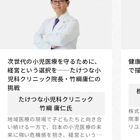
次世代の小児医療を守るために、
健康
経営という選択を──たけつな小
で
児科クリニック院長・竹綱庸仁の
挑戦
たけつな小児科クリニック
竹綱 庸仁氏
株式
院事
地域医療の現場で子どもたちと向き合
リユ
い続ける一方で、日本の小児医療の未
展開
来に強い危機感を抱き、経営という立