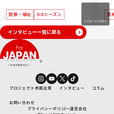
を豊
場からも挑戦を続けている、たけつな
的・
小児科クリニック院長・竹綱庸仁氏。
医療・福祉
3rdシーズン
医
た“
本記事では、ForJAPANへの出演を通
ます
じて感じたことや、現在取り組んでい
スクロールできます
裕也
る発信活動、そして次世代へ託したい
インタビュー一覧に戻る
方、
思いについて、お話を伺いました。
プロジェクト参画企業
インタビュー
コラム
お問い合わせ
プライバシーポリシー
運営会社