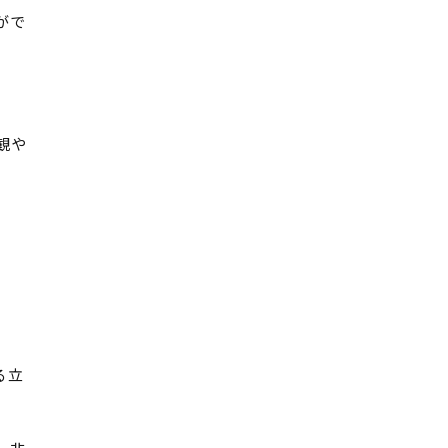
がで
観や
る立