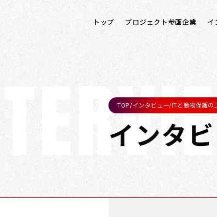
トップ
プロジェクト参画企業
イ
NTERVI
TOP
/
インタビュー
/
ITと動物保護の
インタビ