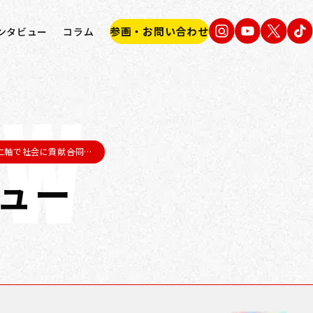
参画・お問い合わせ
ンタビュー
コラム
EW
二軸で社会に貢献――合同…
ュー