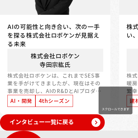
AIの可能性と向き合い、次の一手
株
を探る――株式会社ロボケンが見据え
い
る未来
株式会社ロボケン
寺田宗紘氏
株式会社ロボケンは、これまでSES事
株式
業を手がけてきましたが、現在はその
暖房
事業を売却し、AIのR&DとAIプロダク
繁幸
ト開発へと軸足を移しています。大き
前を
AI・開発
4thシーズン
建
な転換期の中で、寺田氏はAIが社会に
はま
スクロールできます
もたらす変化を見据えながら、複数の
をよ
インタビュー一覧に戻る
プロジェクトを立ち上げ、次の事業の
感じ
形を模索しています。今回は、現在の
は、
事業内容や会社の強み、経営判断の
く人