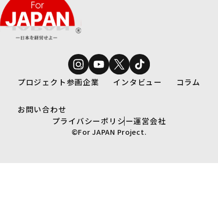
軸、今後の展望について伺いました。
本記
る考
とし
伺い
プロジェクト参画企業
インタビュー
コラム
お問い合わせ
プライバシーポリシー
運営会社
©For JAPAN Project.