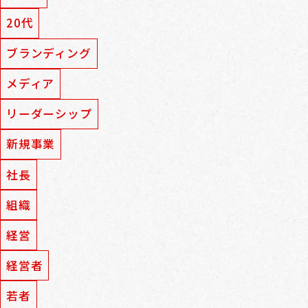
20代
ブランディング
メディア
リーダーシップ
新規事業
社長
組織
経営
経営者
若者