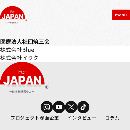
menu
医療法人社団筑三会
投
株式会社Blue
稿
株式会社イクタ
ナ
ビ
ゲ
ー
シ
ョ
ン
プロジェクト参画企業
インタビュー
コラム