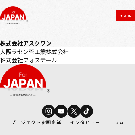
menu
株式会社アスクワン
投
大阪ラセン管工業株式会社
稿
株式会社フォステール
ナ
ビ
ゲ
ー
シ
ョ
ン
プロジェクト参画企業
インタビュー
コラム