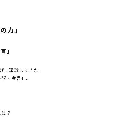
ロの力」
金言」
げ、議論してきた。
ト術・金言」。
とは？