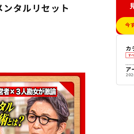
メンタルリセット
今
カ
す
ア
20