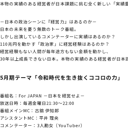
本物の実績のある経営者が日本課題に挑む全く新しい「実績
－日本の政治シーンに『経営力』はあるのか－
日本の未来を憂う無数のトーク番組。
しかし出演しているコメンテーターに実績はあるのか？
110兆円を動かす「政治家」に経営経験はあるのか？
経営経験もない人間が毎年途方もない金額を動かし、
30年以上成長できない日本。本物の実績のある経営者が日本
5月期テーマ「令和時代を生き抜くココロの力」
番組名：For JAPAN －日本を経営せよ－
放送日時：毎週金曜日21:30～22:00
番組メインMC：古舘 伊知郎
アシスタントMC：平井 理央
コメンテーター：3人勘女（YouTuber）