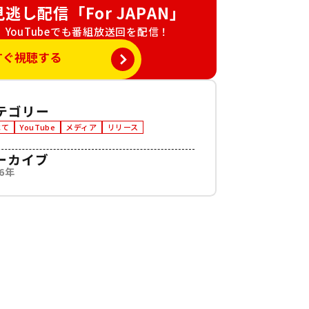
見逃し配信「For JAPAN」
YouTubeでも番組放送回を配信！
すぐ視聴する
テゴリー
べて
YouTube
メディア
リリース
ーカイブ
26年