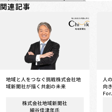
関連記事
地域と人をつなぐ挑戦――株式会社地
人
域新聞社が描く共創の未来
向
Fo
株式会社地域新聞社
細谷佳津年氏