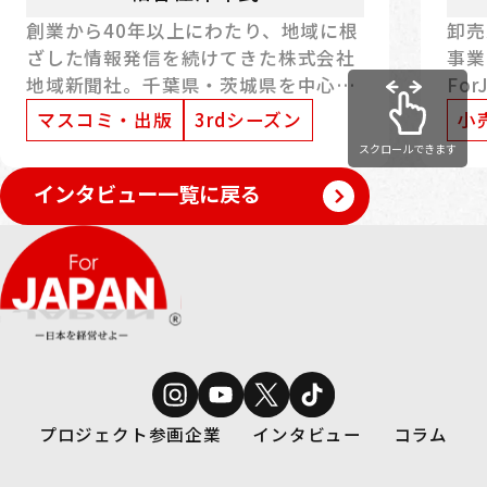
創業から40年以上にわたり、地域に根
卸売
ざした情報発信を続けてきた株式会社
事業
地域新聞社。千葉県・茨城県を中心に
Fo
フリーペーパーを配布し、地域住民と
代表
マスコミ・出版
3rdシーズン
小
事業者をつなぐ役割を担ってきまし
や、
スクロールできます
た。近年では、その基盤を活かした新
いて
インタビュー一覧に戻る
たな構想や取り組みにも注目が集まっ
同社
ています。本記事では、代表取締役社
の民
長の細谷佳津年氏に、事業の特徴や理
出演
念、そして今後の展望について伺いま
本を
した。
割に
プロジェクト参画企業
インタビュー
コラム